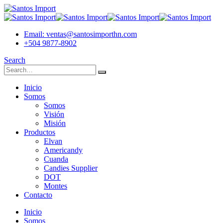
Email: ventas@santosimporthn.com
+504 9877-8902
Search
Inicio
Somos
Somos
Visión
Misión
Productos
Elvan
Americandy
Cuanda
Candies Supplier
DOT
Montes
Contacto
Inicio
Somos