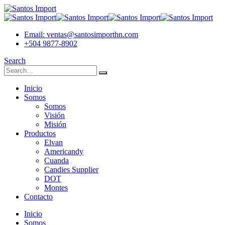
Email: ventas@santosimporthn.com
+504 9877-8902
Search
Inicio
Somos
Somos
Visión
Misión
Productos
Elvan
Americandy
Cuanda
Candies Supplier
DOT
Montes
Contacto
Inicio
Somos