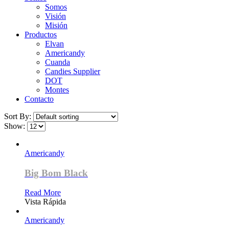
Somos
Visión
Misión
Productos
Elvan
Americandy
Cuanda
Candies Supplier
DOT
Montes
Contacto
Sort By:
Show:
Americandy
Big Bom Black
Read More
Vista Rápida
Americandy